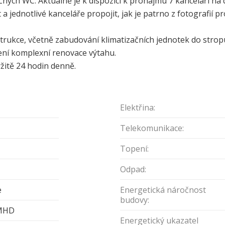
čných WC. Aktuálně je k dispozici k pronájmu 7 kanceláří na
a jednotlivé kanceláře propojit, jak je patrno z fotografií 
rukce, včetně zabudování klimatizačních jednotek do stropu
ení komplexní renovace výtahu.
žitě 24 hodin denně.
Elektřina:
Telekomunikace:
Topení:
Odpad:
e
Energetická náročnost
budovy:
; MHD
Energetický ukazatel