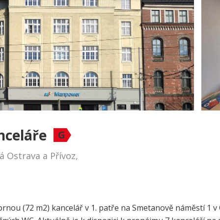
nceláře
G
 Ostrava a Přívoz,
ou (72 m2) kancelář v 1. patře na Smetanově náměstí 1 v O