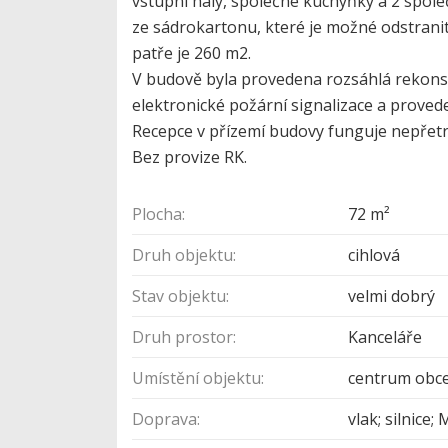
vstupní haly, společné kuchyňky a 2 spole
ze sádrokartonu, které je možné odstranit 
patře je 260 m2.
V budově byla provedena rozsáhlá rekonst
elektronické požární signalizace a proved
Recepce v přízemí budovy funguje nepřetr
Bez provize RK.
Plocha:
72 m²
Druh objektu:
cihlová
Stav objektu:
velmi dobrý
Druh prostor:
Kanceláře
Umístění objektu:
centrum obc
Doprava:
vlak; silnice