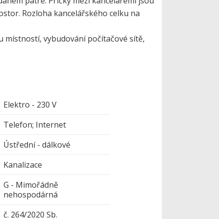
 daném patře. Příčky mezi kancelářemi jsou
prostor. Rozloha kancelářského celku na
 místností, vybudování počítačové sítě,
Elektro - 230 V
Telefon; Internet
Ústřední - dálkové
Kanalizace
G - Mimořádně
nehospodárná
č. 264/2020 Sb.